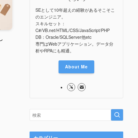
SEとして10年超えの経験があるそこそこ
のエンジニア。
スキルセット：
C#/VB.net/HTML/CSS/JavaScript/PHP
DB：Oracle/SQLServer他etc
し
専門はWebアプリケーション。データ分
析やRPAにも精通。
About Me
カテゴリー