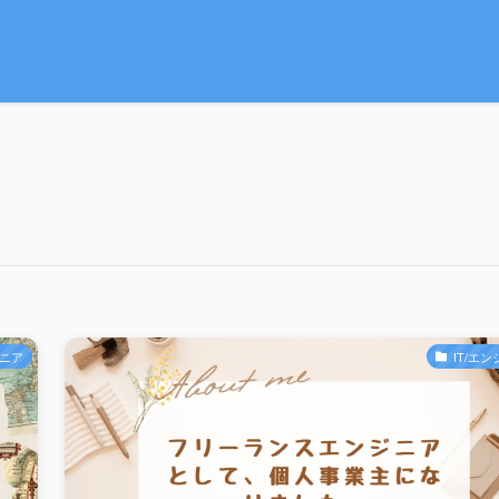
ジニア
IT/エ